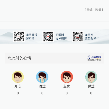
[
责编：陶媛
]
您此时的心情
开心
难过
点赞
飘过
0
0
0
0