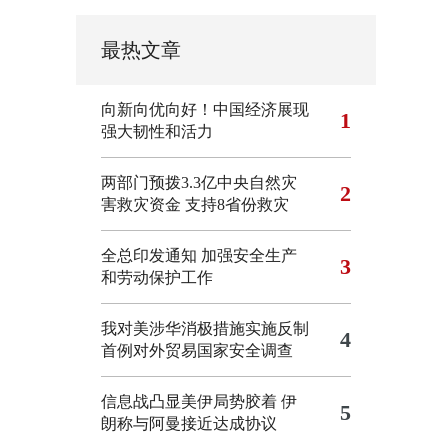
最热文章
向新向优向好！中国经济展现
1
强大韧性和活力
两部门预拨3.3亿中央自然灾
2
害救灾资金 支持8省份救灾
全总印发通知 加强安全生产
3
和劳动保护工作
我对美涉华消极措施实施反制
4
首例对外贸易国家安全调查
信息战凸显美伊局势胶着
伊
5
朗称与阿曼接近达成协议