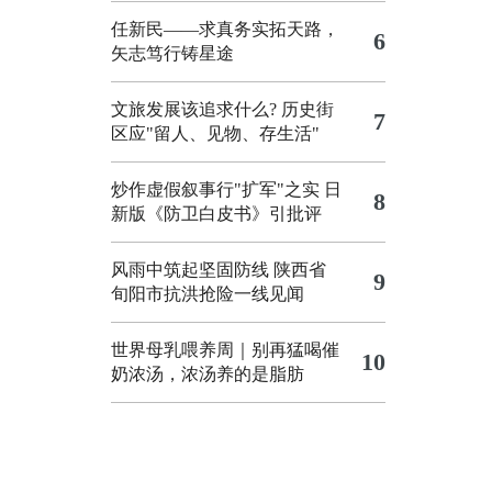
任新民——求真务实拓天路，
6
矢志笃行铸星途
文旅发展该追求什么?
历史街
7
区应"留人、见物、存生活"
炒作虚假叙事行"扩军"之实
日
8
新版《防卫白皮书》引批评
风雨中筑起坚固防线 陕西省
9
旬阳市抗洪抢险一线见闻
世界母乳喂养周｜别再猛喝催
10
奶浓汤，浓汤养的是脂肪