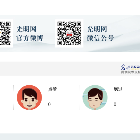
点赞
飘过
0
0