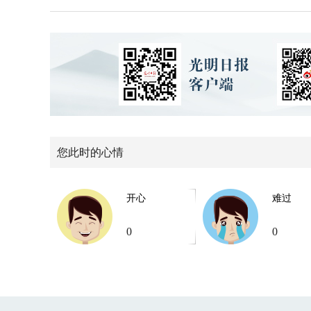
您此时的心情
开心
难过
0
0