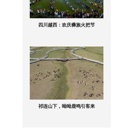
四川越西：欢庆彝族火把节
祁连山下，呦呦鹿鸣引客来