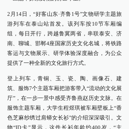
2月14日，“好客山东·齐鲁1号”文物研学主题旅
游列车在泰山站首发。该列车按10节车厢编
组，每日开行，跨越鲁冀两省，串联泰安、济
南、聊城、邯郸4座国家历史文化名城，将铁路
客运与文物展示、研学体验深度融合，为公众
提供了一种全新的文化旅行方式。
登上列车，青铜、玉、瓷、陶、画像石、建
筑、服饰7个主题车厢把游客带入“流动的文化展
厅”，在一步一景中感受齐鲁燕赵历史文脉。在
服饰主题车厢，大学生程煜琪被车厢壁板上“香
色芝麻纱绣过肩蟒女长衫”的介绍深深吸引。文
物“ID卡”显示，这件长衫年龄约400岁，“主