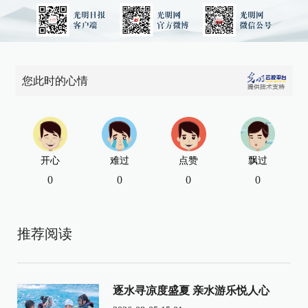
您此时的心情
开心
难过
点赞
飘过
0
0
0
0
推荐阅读
逐水寻凉度盛夏 亲水游乐悦人心