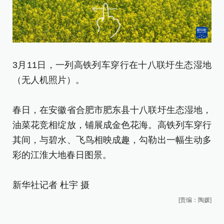
3
3月11日，一列高铁列车穿行在十八联圩生态湿地
（
（无人机照片）。
春
春日，在安徽省合肥市肥东县十八联圩生态湿地，
油
油菜花竞相绽放，铺展成金色花海。高铁列车穿行
其
其间，与碧水、飞鸟相映成趣，勾勒出一幅生动多
彩
彩的江淮大地春日图景。
新
新华社记者 杜宇 摄
[责编：陶媛]