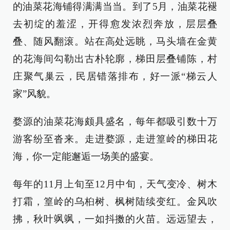
的油菜花海铺得满满当当。到了5月，油菜花褪
去初绽的羞涩，开得愈发浓烈奔放，层层叠
叠、随风翻滚。站在高处远眺，马头墙在金黄
的花海间勾勒出古朴轮廓，梯田层叠铺陈，村
庄聚气巢云，民居错落排布，好一派“梯云人
家”风貌。
婺源的油菜花海颇具盛名，每年都吸引数十万
游客纷至沓来。走进婺源，走进篁岭的梯田花
海，你一定能邂逅一场美的盛宴。
每年的11月上旬至12月中旬，天气变冷、树木
打霜，篁岭的乌桕树、枫树陆续变红。金风吹
拂，秋叶飒飒，一如抖擞的火苗。远远望去，