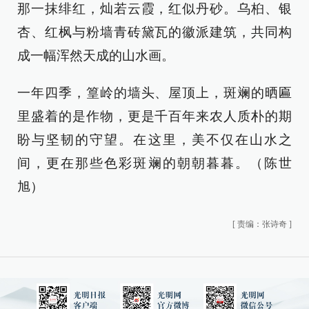
那一抹绯红，灿若云霞，红似丹砂。乌桕、银
杏、红枫与粉墙青砖黛瓦的徽派建筑，共同构
成一幅浑然天成的山水画。
一年四季，篁岭的墙头、屋顶上，斑斓的晒匾
里盛着的是作物，更是千百年来农人质朴的期
盼与坚韧的守望。在这里，美不仅在山水之
间，更在那些色彩斑斓的朝朝暮暮。（陈世
旭）
[
责编：张诗奇
]