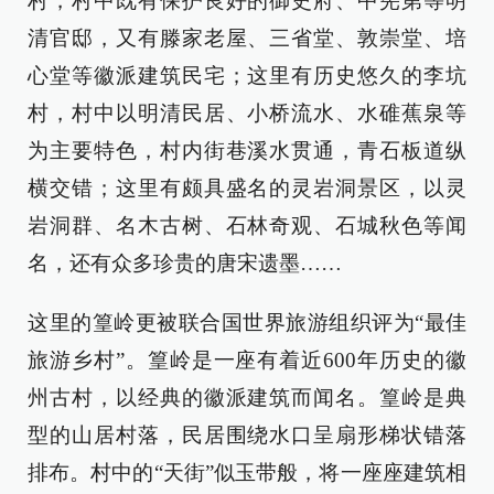
村，村中既有保护良好的御史府、中宪第等明
清官邸，又有滕家老屋、三省堂、敦崇堂、培
心堂等徽派建筑民宅；这里有历史悠久的李坑
村，村中以明清民居、小桥流水、水碓蕉泉等
为主要特色，村内街巷溪水贯通，青石板道纵
横交错；这里有颇具盛名的灵岩洞景区，以灵
岩洞群、名木古树、石林奇观、石城秋色等闻
名，还有众多珍贵的唐宋遗墨……
这里的篁岭更被联合国世界旅游组织评为“最佳
旅游乡村”。篁岭是一座有着近600年历史的徽
州古村，以经典的徽派建筑而闻名。篁岭是典
型的山居村落，民居围绕水口呈扇形梯状错落
排布。村中的“天街”似玉带般，将一座座建筑相