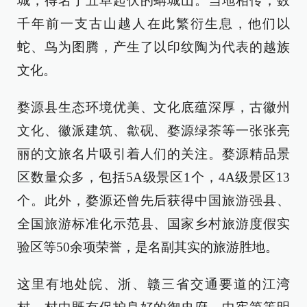
城，得名于五阜起伏的蚺城山。当地相传，数
千年前一支古山越人在此繁衍生息，他们以
蛇、鸟为图腾，产生了以印纹陶为代表的越族
文化。
婺源县生态环境优美、文化底蕴深厚，古徽州
文化、徽派建筑、歙砚、婺源绿茶等一张张亮
丽的文旅名片吸引着人们的关注。婺源精品景
区数量众多，包括5A级景区1个，4A级景区13
个。此外，婺源还曾先后获得中国旅游强县、
全国旅游标准化示范县、国家乡村旅游度假实
验区等50余项荣誉，是名副其实的旅游胜地。
这里有地处皖、浙、赣三省交通要道的江湾