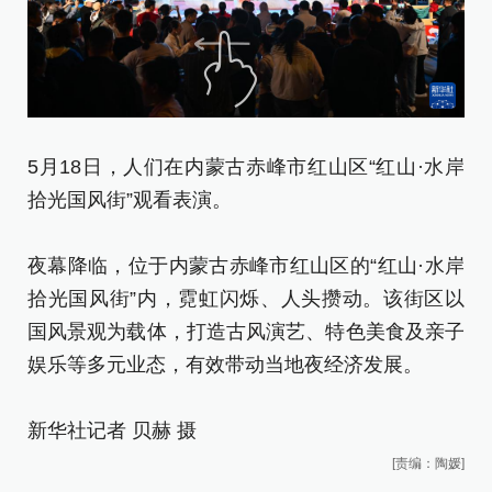
5
5月18日，人们在内蒙古赤峰市红山区“红山·水岸
拾
拾光国风街”观看表演。
夜
夜幕降临，位于内蒙古赤峰市红山区的“红山·水岸
拾
拾光国风街”内，霓虹闪烁、人头攒动。该街区以
国
国风景观为载体，打造古风演艺、特色美食及亲子
娱
娱乐等多元业态，有效带动当地夜经济发展。
新
新华社记者 贝赫 摄
[责编：陶媛]