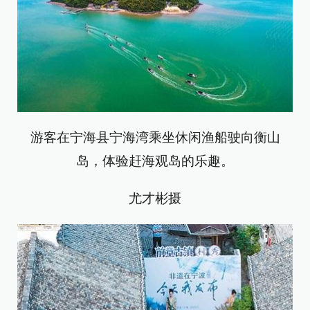
游客在宁海县宁海湾乘坐休闲渔船驶向衡山
岛，体验赶海观岛的乐趣。
尤才彬摄