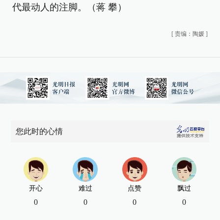
代最动人的注脚。（
蒋 攀
）
[
责编：陶媛
]
您此时的心情
开心
难过
点赞
飘过
0
0
0
0