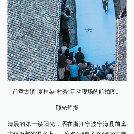
前童古镇“夏植染·村秀”活动现场的航拍图。
顾光辉摄
清晨的第一缕阳光，洒在浙江宁波宁海县前童