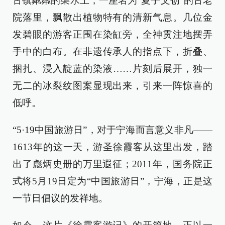
古镇粼粼的渠水上，一座名为“夏子文创”的古老
院落里，飘散出植物特有的清新气息。几位金
发碧眼的游客正围在染缸旁，全神贯注地摆弄
手中的白布。在非遗传承人的指点下，折叠、
捆扎、浸入靛蓝的染液……片刻后展开，独一
无二的冰裂纹图案显现出来，引来一阵惊喜的
低呼。
“5·19中国旅游日”，对于宁海而言意义非凡——
1613年的这一天，游圣徐霞客从这里出发，踏
出了彪炳史册的万里遐征；2011年，国务院正
式将5月19日定为“中国旅游日”，宁海，正是这
一节日倡议的发祥地。