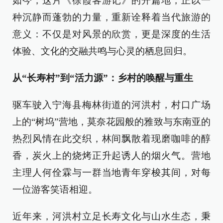
如今，这片《徐霞客游记》的开篇地，正以一
种沉静而蓬勃的力量，重新诠释着当代旅游的
意义：不仅是对风景的欣赏，更是深度的生活
体验、文化的交融共鸣与心灵的栖息回归。
从“长寿村”到“活力源”：乡村的唤醒与重生
驱车驶入宁海县梅林街道的河洪村，村口广场
上的“树坞”营地，莫奈花园般的雅致与东南亚的
热烈风情在此交织，林间飘散着现磨咖啡的醇
香，炭火上的烧烤正升起诱人的烟火气。营地
主理人何佺霖与一群当地青年穿梭其间，对每
一位游客笑语相迎。
近年来，河洪村立足长寿文化与山水生态，秉