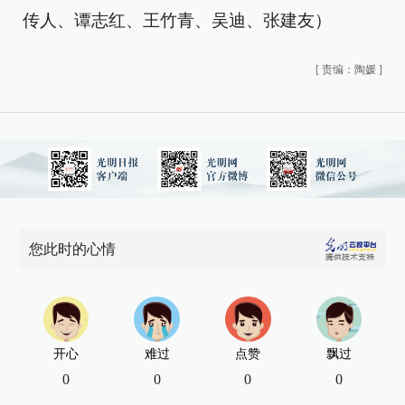
传人、谭志红、王竹青、吴迪、张建友）
[
责编：陶媛
]
您此时的心情
开心
难过
点赞
飘过
0
0
0
0