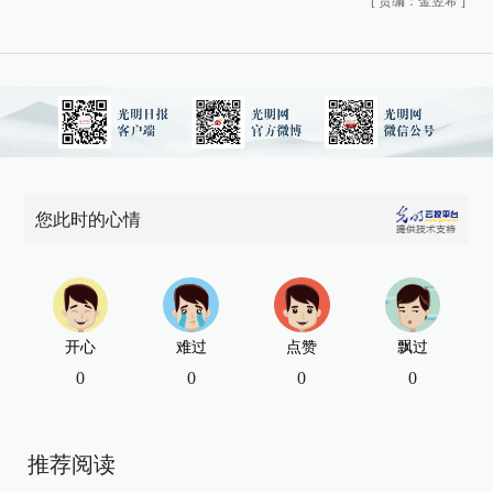
[
责编：金昱希
]
您此时的心情
开心
难过
点赞
飘过
0
0
0
0
推荐阅读