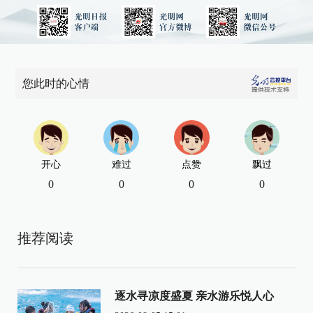
您此时的心情
开心
难过
点赞
飘过
0
0
0
0
推荐阅读
逐水寻凉度盛夏 亲水游乐悦人心