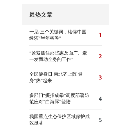
最热文章
一见·三个关键词，读懂中国
1
经济“半年答卷”
“紧紧抓住那些惠及面广、牵
2
一发而动全身的工作”
全民健身日 南北齐上阵 健
3
身“热”起来
多部门“攥指成拳”调度部署防
4
范应对“白海豚”登陆
我国重点生态保护区域保护成
5
效显著