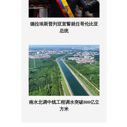
德拉埃斯普列亚宣誓就任哥伦比亚
总统
南水北调中线工程调水突破800亿立
方米