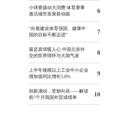
小球赛撬动大消费 体育赛事
6
激活城市发展新动能
“向着建设体育强国、健康中
7
国的目标不断迈进”
最是真情暖人心 中国元首外
8
交的世界情怀与大国气派
上半年规模以上工业中小企业
9
增加值同比增长5.8%
创新涌动，坚韧向前——解读
10
前7个月我国外贸成绩单