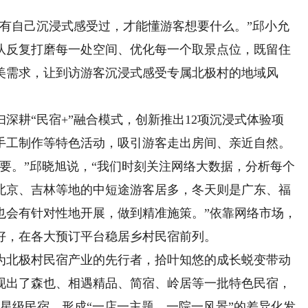
自己沉浸式感受过，才能懂游客想要什么。”邱小允
队反复打磨每一处空间、优化每一个取景点位，既留住
美需求，让到访游客沉浸式感受专属北极村的地域风
耕“民宿+”融合模式，创新推出12项沉浸式体验项
手工制作等特色活动，吸引游客走出房间、亲近自然。
。”邱晓旭说，“我们时刻关注网络大数据，分析每个
北京、吉林等地的中短途游客居多，冬天则是广东、福
也会有针对性地开展，做到精准施策。”依靠网络市场，
好，在各大预订平台稳居乡村民宿前列。
北极村民宿产业的先行者，拾叶知悠的成长蜕变带动
现出了森也、相遇精品、简宿、岭居等一批特色民宿，
级星级民宿，形成“一店一主题、一院一风景”的差异化发