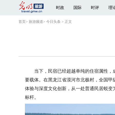
时政
国际
时评
理
首页
>
旅游频道
>
今日头条
>
正文
当下，民宿已经超越单纯的住宿属性，成
要载体。在黑龙江省漠河市北极村，全国甲
体验与深度文化创新，从一处普通民居蜕变
标杆。