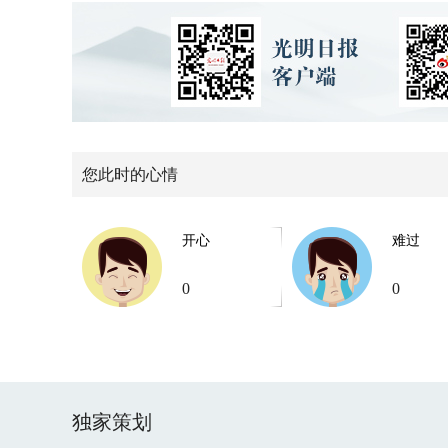
您此时的心情
开心
难过
0
0
独家策划