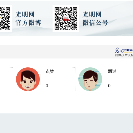
点赞
飘过
0
0