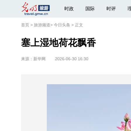
时政
国际
时评
首页
>
旅游频道
>
今日头条
>
正文
塞上湿地荷花飘香
来源：
新华网
2026-06-30 16:30