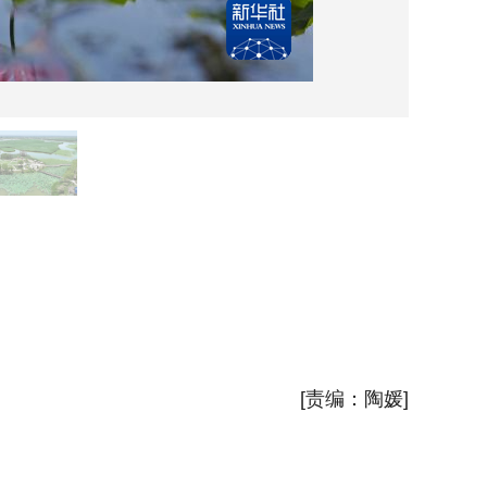
这是鸣
近日，
新华社
[责编：陶媛]