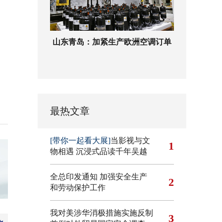
山东青岛：加紧生产欧洲空调订单
最热文章
[带你一起看大展]
当影视与文
1
物相遇 沉浸式品读千年吴越
全总印发通知 加强安全生产
2
和劳动保护工作
我对美涉华消极措施实施反制
3