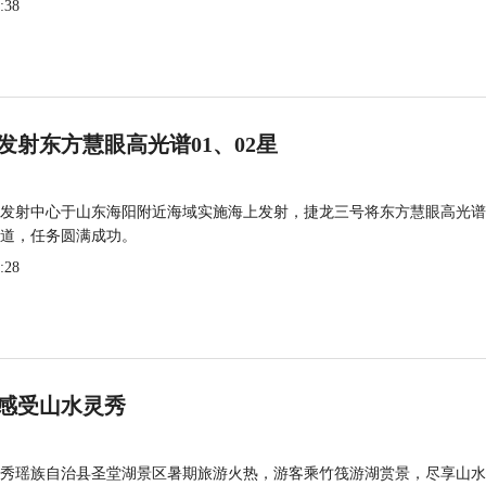
:38
发射东方慧眼高光谱01、02星
发射中心于山东海阳附近海域实施海上发射，捷龙三号将东方慧眼高光谱
道，任务圆满成功。
:28
感受山水灵秀
秀瑶族自治县圣堂湖景区暑期旅游火热，游客乘竹筏游湖赏景，尽享山水