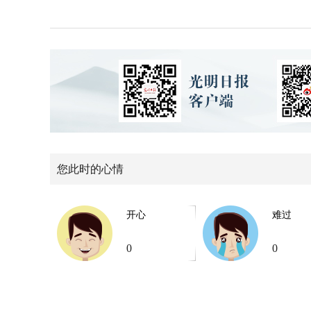
您此时的心情
开心
难过
0
0