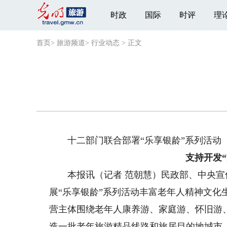
时政
国际
时评
理
首页
>
旅游频道
>
行业动态
>
正文
十二部门联合部署“乐享银龄”系列活动
支持开发
本报讯（记者 范朝慧）民政部、中央宣传
展“乐享银龄”系列活动丰富老年人精神文
营主体围绕老年人康养游、家庭游、怀旧游
造一批老年旅游精品线路和旅居目的地城市