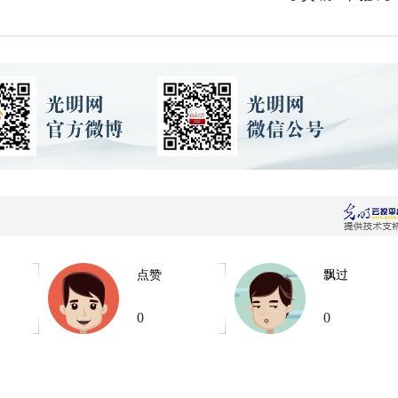
点赞
飘过
0
0