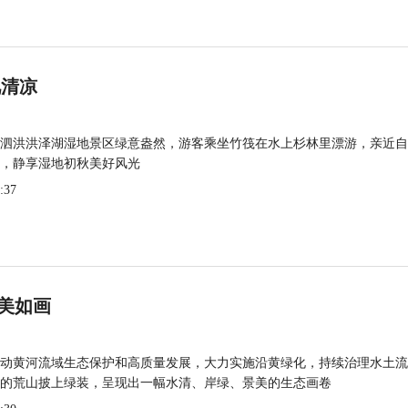
觅清凉
泗洪洪泽湖湿地景区绿意盎然，游客乘坐竹筏在水上杉林里漂游，亲近自
，静享湿地初秋美好风光
:37
美如画
动黄河流域生态保护和高质量发展，大力实施沿黄绿化，持续治理水土流
的荒山披上绿装，呈现出一幅水清、岸绿、景美的生态画卷