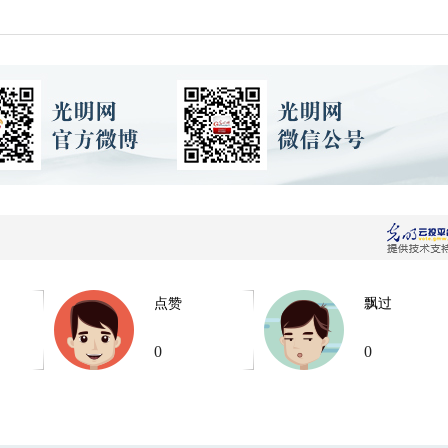
点赞
飘过
0
0