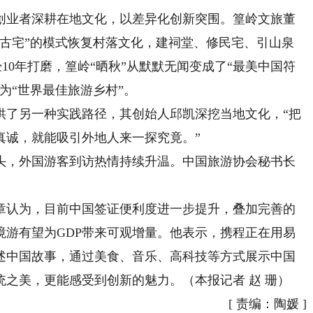
业者深耕在地文化，以差异化创新突围。篁岭文旅董
换古宅”的模式恢复村落文化，建祠堂、修民宅、引山泉
经10年打磨，篁岭“晒秋”从默默无闻变成了“最美中国符
评为“世界最佳旅游乡村”。
了另一种实践路径，其创始人邱凯深挖当地文化，“把
真诚，就能吸引外地人来一探究竟。”
，外国游客到访热情持续升温。中国旅游协会秘书长
认为，目前中国签证便利度进一步提升，叠加完善的
境游有望为GDP带来可观增量。他表示，携程正在用易
述中国故事，通过美食、音乐、高科技等方式展示中国
之美，更能感受到创新的魅力。（本报记者 赵 珊）
[
责编：陶媛
]