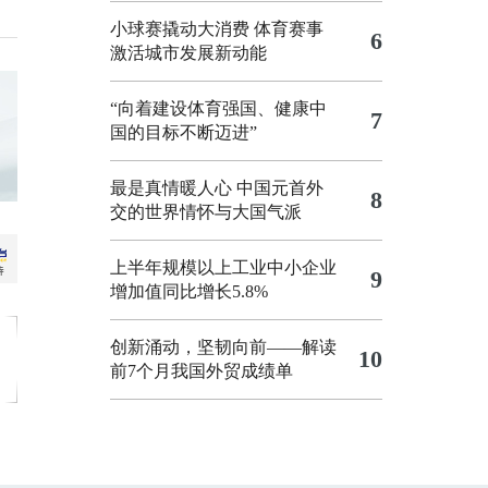
小球赛撬动大消费 体育赛事
6
激活城市发展新动能
“向着建设体育强国、健康中
7
国的目标不断迈进”
最是真情暖人心 中国元首外
8
交的世界情怀与大国气派
上半年规模以上工业中小企业
9
增加值同比增长5.8%
创新涌动，坚韧向前——解读
10
前7个月我国外贸成绩单