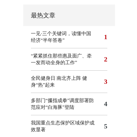
最热文章
一见·三个关键词，读懂中国
1
经济“半年答卷”
“紧紧抓住那些惠及面广、牵
2
一发而动全身的工作”
全民健身日 南北齐上阵 健
3
身“热”起来
多部门“攥指成拳”调度部署防
4
范应对“白海豚”登陆
我国重点生态保护区域保护成
5
效显著