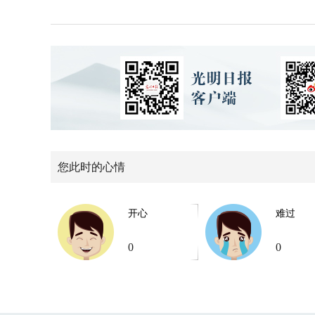
您此时的心情
开心
难过
0
0