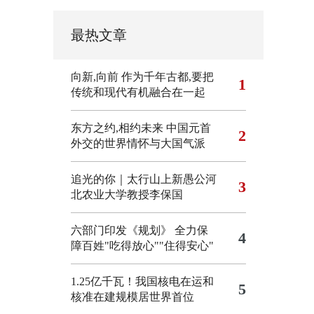
最热文章
向新,向前
作为千年古都,要把
1
传统和现代有机融合在一起
东方之约,相约未来 中国元首
2
外交的世界情怀与大国气派
追光的你｜太行山上新愚公河
3
北农业大学教授李保国
六部门印发《规划》 全力保
4
障百姓"吃得放心""住得安心"
1.25亿千瓦！我国核电在运和
5
核准在建规模居世界首位