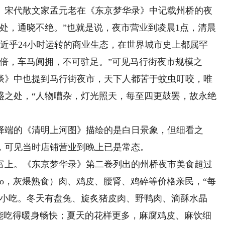
。宋代散文家孟元老在《东京梦华录》中记载州桥的夜
处，通晓不绝。”也就是说，夜市营业到凌晨1点，清晨
近乎24小时运转的商业生态，在世界城市史上都属罕
倍，车马阗拥，不可驻足。”可见马行街夜市规模之
谈》中也提到马行街夜市，天下人都苦于蚊虫叮咬，唯
盛之处，“人物嘈杂，灯光照天，每至四更鼓罢，故永绝
端的《清明上河图》描绘的是白日景象，但细看之
，可见当时店铺营业到晚上已是常态。
上。《东京梦华录》第二卷列出的州桥夜市美食超过
āo，灰煨熟食）肉、鸡皮、腰肾、鸡碎等价格亲民，“每
等小吃。冬天有盘兔、旋炙猪皮肉、野鸭肉、滴酥水晶
也能吃得暖身畅快；夏天的花样更多，麻腐鸡皮、麻饮细