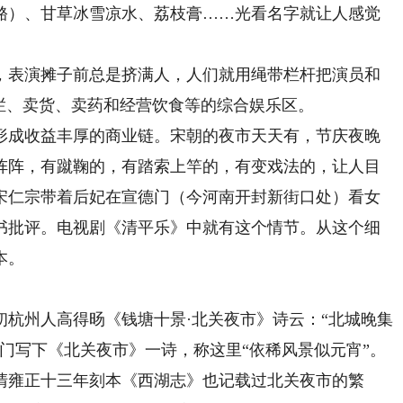
酪）、甘草冰雪凉水、荔枝膏……光看名字就让人感觉
。
表演摊子前总是挤满人，人们就用绳带栏杆把演员和
栏、卖货、卖药和经营饮食等的综合娱乐区。
成收益丰厚的商业链。宋朝的夜市天天有，节庆夜晚
阵阵，有蹴鞠的，有踏索上竿的，有变戏法的，让人目
，宋仁宗带着后妃在宣德门（今河南开封新街口处）看女
书批评。电视剧《清平乐》中就有这个情节。从这个细
本。
州人高得旸《钱塘十景·北关夜市》诗云：“北城晚集
门写下《北关夜市》一诗，称这里“依稀风景似元宵”。
清雍正十三年刻本《西湖志》也记载过北关夜市的繁