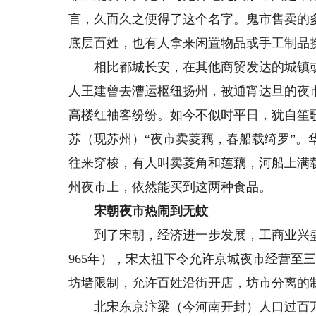
言，久而久之便得了这个名字。鬼市售卖的
底层百姓，也有人拿来闲置物品或手工制品
相比都城长安，在其他商贸发达的城镇或偏
人王建曾去漕运枢纽扬州，被通宵达旦的夜
高楼红袖客纷纷。如今不似时平日，犹自笙
苏（现苏州）“夜市卖菱藕，春船载绮罗”
往来穿梭，有人叫卖菱角和莲藕，河船上满
州夜市上，依然能买到这两种食品。
宋朝夜市热闹到无蚊
到了宋朝，经济进一步发展，工商业兴盛
965年），宋太祖下令允许京城夜市经营至
坊墙限制，允许百姓沿街开店，坊市分离的
北宋东京汴梁（今河南开封）人口过百万