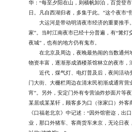
华：“每至夕阳在山，则樯帆卸泊，百货登
日。凡自西湖归者，多集于此。”这个夜市“
大运河是带动明清夜市经济的重要推手。
家”。当时江南夜市已经十分普遍，有“篝灯
夜城”，也有的地方仍有鬼市。
在北京及周边，夜晚最热闹的当数通州地
物资丰富，逐渐形成酒楼茶馆林立的夜市，
近代，煤气灯、电灯普及后，夜间活动变得
门大街、大栅栏周边在清末民初渐成通宵营
宵”。另外，安定门外有专营油炸炒面片等夜
某居或某某轩，顾客多为口（张家口）外客
《口福老北京》中记述：“因外馆密迩，出
业，那口外猪车、客商货车来京，无论日夜