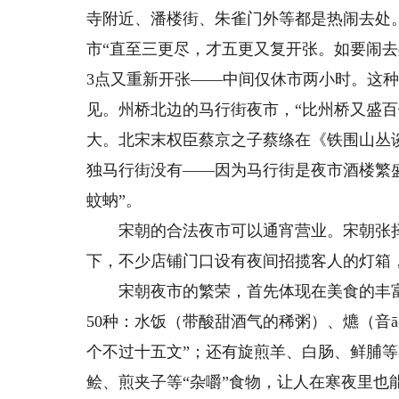
寺附近、潘楼街、朱雀门外等都是热闹去处
市“直至三更尽，才五更又复开张。如要闹去
3点又重新开张——中间仅休市两小时。这种
见。州桥北边的马行街夜市，“比州桥又盛百
大。北宋末权臣蔡京之子蔡绦在《铁围山丛
独马行街没有——因为马行街是夜市酒楼繁
蚊蚋”。
宋朝的合法夜市可以通宵营业。宋朝张择
下，不少店铺门口设有夜间招揽客人的灯箱
宋朝夜市的繁荣，首先体现在美食的丰富
50种：水饭（带酸甜酒气的稀粥）、爊（音
个不过十五文”；还有旋煎羊、白肠、鲜脯
鲙、煎夹子等“杂嚼”食物，让人在寒夜里