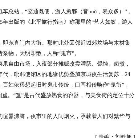
总站，“交通既便，游人愈夥（音huǒ，表众多）”，
35年出版的《北平旅行指南》称那里的“艺人如蚁，游人
即东直门内大街。那时此处因邻近城郊坟场与木材集
杂物，天明即散，人称“鬼市”。
果自由市场，入夜部分摊贩改卖灌肠、馄饨、卤煮，
年代，毗邻使馆区的地缘优势叠加京城夜生活复苏，24
，百姓依稀想起旧时鬼市传统，口耳相传唤作“鬼街”，
铜簋。“簋”是古代盛放熟食的容器，与美食街的定位十分
喧嚣沸腾，夜市里的人间烟火，承载着人们对繁华与
[
责编：刘晗旭
]