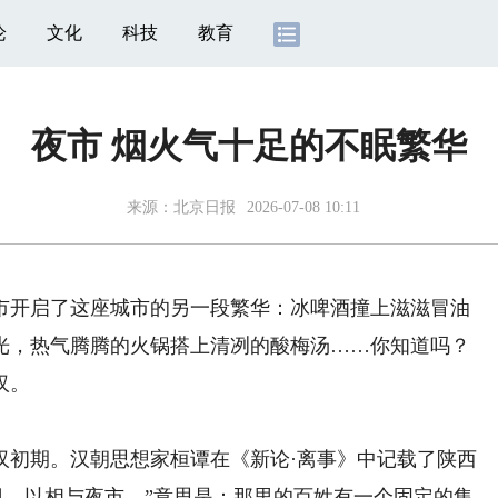
论
文化
科技
教育
夜市 烟火气十足的不眠繁华
来源：
北京日报
2026-07-08 10:11
开启了这座城市的另一段繁华：冰啤酒撞上滋滋冒油
光，热气腾腾的火锅搭上清冽的酸梅汤……你知道吗？
汉。
初期。汉朝思想家桓谭在《新论·离事》中记载了陕西
会日，以相与夜市。”意思是：那里的百姓有一个固定的集