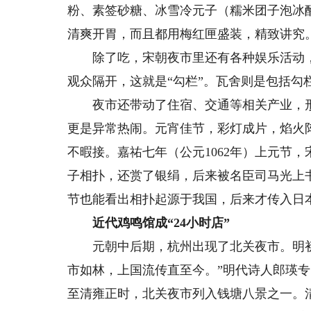
粉、素签砂糖、冰雪冷元子（糯米团子泡冰
清爽开胃，而且都用梅红匣盛装，精致讲究
除了吃，宋朝夜市里还有各种娱乐活动，
观众隔开，这就是“勾栏”。瓦舍则是包括勾
夜市还带动了住宿、交通等相关产业，形
更是异常热闹。元宵佳节，彩灯成片，焰火
不暇接。嘉祐七年（公元1062年）上元节
子相扑，还赏了银绢，后来被名臣司马光上
节也能看出相扑起源于我国，后来才传入日
近代鸡鸣馆成“24小时店”
元朝中后期，杭州出现了北关夜市。明初杭
市如林，上国流传直至今。”明代诗人郎瑛专
至清雍正时，北关夜市列入钱塘八景之一。