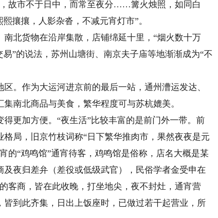
市，故市不于日中，而常至夜分……篝火烛照，如同白
熙熙攘攘，人影杂沓，不减元宵灯市”。
南北货物在沿岸集散，店铺绵延十里，“烟火数十万
交易”的说法，苏州山塘街、南京夫子庙等地渐渐成为“不
区。作为大运河进京前的最后一站，通州漕运发达、
汇集南北商品与美食，繁华程度可与苏杭媲美。
更加方便。“夜生活”比较丰富的是前门外一带。前
业格局，旧京竹枝词称“日下繁华推肉市，果然夜夜是元
宵的“鸡鸣馆”通宵待客，鸡鸣馆是俗称，店名大概是某
商及夜归差弁（差役或低级武官），民俗学者金受申在
口的客商，皆在此收晚，打坐地尖，夜不封灶，通宵营
，皆到此齐集，日出上饭座时，已做过若干起营业，所