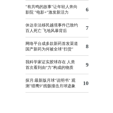
"有共鸣的故事"让年轻人奔向
6
影院
"电影+"激发新活力
休达非法移民越境事件已致约
7
百人死亡
飞地风暴背后
网络平台成多款新药首发渠道
8
国产新药为何被全球"扫货"
我科学家证实胶球存在 人类
9
首次看到由“力”构成的物质
探月:最新版月球"说明书"
观
10
测"猎鹰9"残骸撞击月球迹象