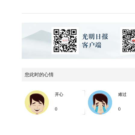
您此时的心情
开心
难过
0
0