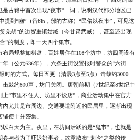
也是古籍中首次出现“夜市”一词，说明汉代部分地区已
提到“豳”（音bīn，邠的古称）“民俗以夜市”，可见这
通货羌胡”的边贸重镇姑臧（今甘肃武威），甚至还出现
合”的制度，即一天四个集市。
局规整如棋盘，百姓居住在108个坊中，坊四周设有
年（公元636年），六条主街设置报时警众的“六街
报时的方式。每日五更（清晨3点至5点）击鼓约3000
击鼓约800声，坊门关闭。唐朝前期（7世纪至8世纪中
则上“市里不住人、坊里不设店”，商业活动集中在官方
坊内尤其是市周边、交通要道附近的民居里，逐渐出现
店铺便十分密集。
白天为主。夜里，在坊间活跃的是“鬼市”，也就是
参与者为了吓退好事者，故意散布“鬼吟”之类的传