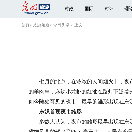
时政
国际
时评
理
首页
>
旅游频道
>
今日头条
>
正文
七月的北京，在浓浓的人间烟火中，夜市
的羊肉串，麻辣小龙虾的红油在路灯下泛着
如今随处可见的夜市，最早的雏形出现在东
东汉首现夜市雏形
多数人认为，夜市的雏形最早出现在东汉
省扶风县的邠（音bīn）亭夜市：“其民有