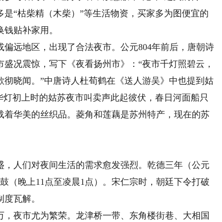
多是“枯柴精（木柴）”等生活物资，买家多为图便宜的
换钱贴补家用。
远地区，出现了合法夜市。公元804年前后，唐朝诗
市盛况震惊，写下《夜看扬州市》：“夜市千灯照碧云，
歌彻晓闻。”中唐诗人杜荀鹤在《送人游吴》中也提到姑
。华灯初上时的姑苏夜市叫卖声此起彼伏，春日河面船只
载着华美的丝织品。菱角和莲藕是苏州特产，现在的苏
，人们对夜间生活的需求愈发强烈。乾德三年（公元
三鼓（晚上11点至凌晨1点）。宋仁宗时，朝廷下令打破
制度瓦解。
，夜市尤为繁荣。龙津桥一带、东角楼街巷、大相国