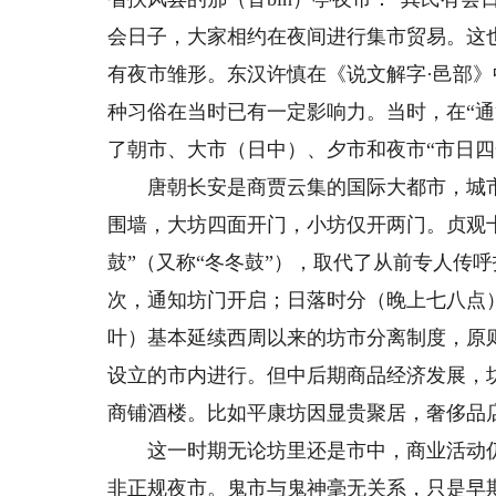
会日子，大家相约在夜间进行集市贸易。这
有夜市雏形。东汉许慎在《说文解字·邑部》中
种习俗在当时已有一定影响力。当时，在“
了朝市、大市（日中）、夕市和夜市“市日四
唐朝长安是商贾云集的国际大都市，城市布
围墙，大坊四面开门，小坊仅开两门。贞观十
鼓”（又称“冬冬鼓”），取代了从前专人传呼
次，通知坊门开启；日落时分（晚上七八点）
叶）基本延续西周以来的坊市分离制度，原
设立的市内进行。但中后期商品经济发展，
商铺酒楼。比如平康坊因显贵聚居，奢侈品
这一时期无论坊里还是市中，商业活动仍以
非正规夜市。鬼市与鬼神毫无关系，只是早期