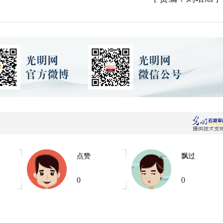
点赞
飘过
0
0