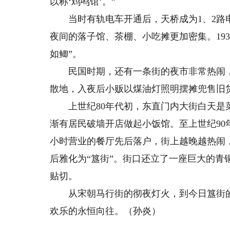
以称‘鸡鸣馆’。”
当时有轨电车开通后，天桥成为1、2路电车
夜间的落子馆、茶棚、小吃摊更加密集。19
如鲫”。
民国时期，还有一条街的夜市非常热闹，
散地，入夜后小贩以煤油灯照明摆摊兜售旧货
上世纪80年代初，东直门内大街白天是菜
渐有居民破墙开店做起小饭馆。至上世纪90
小时营业的餐厅先后落户，街上越晚越热闹
后雅化为“簋街”。街口还立了一座巨大的青
贴切。
从宋朝马行街的彻夜灯火，到今日簋街的
欢乐的永恒向往。（孙炎）