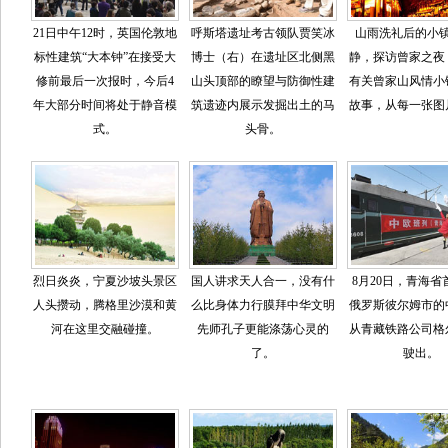
21日中午12时，英国伦敦地
呼斯塔遗址考古领队贾笑冰
山雨洗礼后的小
标性建筑“大本钟”在接受大
博士（右）在遗址区北侧黑
静，探访曾家之夜
修前最后一次报时，今后4
山头顶部的瞭望与防御性建
有关曾家山风情小
年大部分时间将处于静音模
筑遗迹内展示发掘出土的马
故事，从每一张图
式。
头骨。
烈日炎炎，宁夏沙坡头景区
国人讲求天人合一，没有什
8月20日，青海省
人头攒动，腾格里沙漠和黄
么比身体力行膜拜中华文明
俄罗斯彼尔姆市的
河在这里交融碰撞。
先师孔子更能涤荡心灵的
从青藏铁路公司格
了。
驶出。