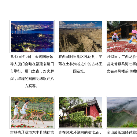
9月3日至5日，金砖国家领
在西藏阿里地区札达县，坐
9月2日，广西龙
导人厦门会晤在福建省厦门
落在土林沟谷之中的古格王
县龙脊镇马海壮寨
市举行。厦门之夜，灯火辉
国遗址。
女在吊脚楼前晾晒
煌，璀璨的闽南明珠欢迎八
方宾客。
吉林省辽源市东丰县地处吉
走在绿水环绕间的济渎庙，
金山岭长城经过蒙