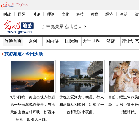
English
时政
国际
时评
理论
文化
科技
教育
经济
生活
法
屏中览美景 点击游天下
旅游首页
原创
国内游
国际游
大千世界
酒店
行业动态
旅游频道
>
今日头条
9月8日晚，黄山出现入秋后
傍晚的爱河旁，晚霞、行人
目前，经过饲养员
第一场云海晚霞美景，与秋
和建筑互相映衬，组成了一
顾，两只小狮子身
天的山色交相辉映，如西洋
首和谐的小夜曲。
活泼好动
油画一般引人入胜。