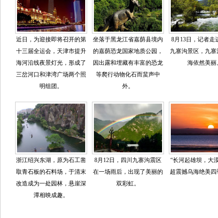
近日，为迎接即将召开的第
坐落于黑龙江省嘉荫县境内
8月13日，记者走
十三届全运会，天津市提升
的嘉荫恐龙国家地质公园，
九寨沟景区，九寨
海河沿线夜景灯光，形成了
因出露和埋藏有丰富的恐龙
海依然美丽
三岔河口和津湾广场两个照
等爬行动物化石而蜚声中
明组团。
外。
浙江绍兴东湖，原为石工凿
8月12日，四川九寨沟震区
“长河起雄坝，大
取青石板的石料场，于清末
在一场雨后，出现了美丽的
超震撼乌海绝美四
改造成为一处园林，悬崖深
双彩虹。
潭相映成趣。