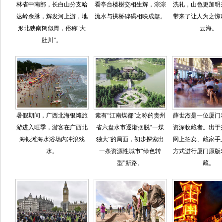
林省中南部，长白山分支哈
看亭台楼榭交相生辉，淙淙
洗礼，山色更加明
达岭余脉，辉发河上游，地
流水与拱桥碑碣相映成趣。
带来了让人为之惊
形北狭南阔似胃，俗称“大
云海。
肚川”。
暑假期间，广西北海银滩旅
素有“江南煤都”之称的贵州
薛世杰是一位厦门
游进入旺季，游客在广西北
省六盘水市逐渐摆脱“一煤
资深收藏者。出于
海银滩海水浴场内冲浪戏
独大”的局面，初步探索出
网上拍卖、藏家手
水。
一条资源性城市“绿色转
方式进行厦门原版
型”新路。
藏。