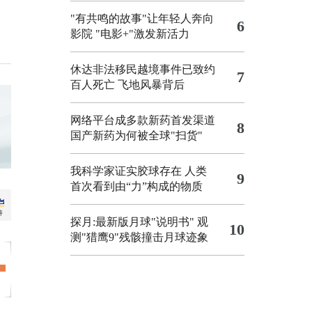
"有共鸣的故事"让年轻人奔向
6
影院
"电影+"激发新活力
休达非法移民越境事件已致约
7
百人死亡
飞地风暴背后
网络平台成多款新药首发渠道
8
国产新药为何被全球"扫货"
我科学家证实胶球存在 人类
9
首次看到由“力”构成的物质
探月:最新版月球"说明书"
观
10
测"猎鹰9"残骸撞击月球迹象