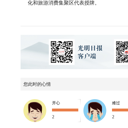
化和旅游消费集聚区代表授牌。
您此时的心情
开心
难过
2
2