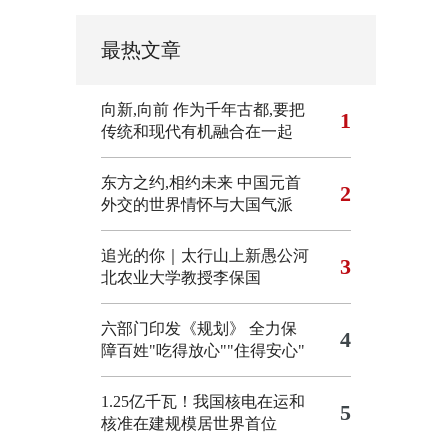
最热文章
向新,向前
作为千年古都,要把
1
传统和现代有机融合在一起
东方之约,相约未来 中国元首
2
外交的世界情怀与大国气派
追光的你｜太行山上新愚公河
3
北农业大学教授李保国
六部门印发《规划》 全力保
4
障百姓"吃得放心""住得安心"
1.25亿千瓦！我国核电在运和
5
核准在建规模居世界首位