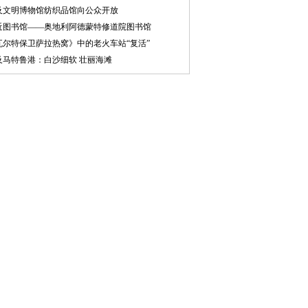
及文明博物馆纺织品馆向公众开放
近图书馆——奥地利阿德蒙特修道院图书馆
瓦尔特保卫萨拉热窝》中的老火车站“复活”
及马特鲁港：白沙细软 壮丽海滩