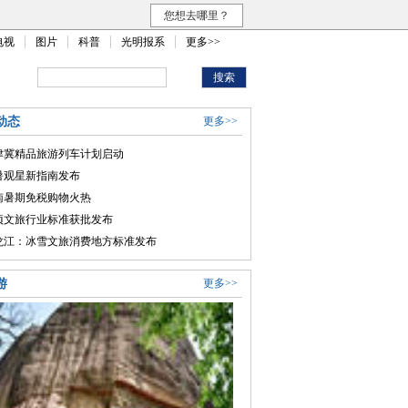
您想去哪里？
电视
图片
科普
光明报系
更多>>
动态
更多>>
津冀精品旅游列车计划启动
暑观星新指南发布
南暑期免税购物火热
项文旅行业标准获批发布
龙江：冰雪文旅消费地方标准发布
游
更多>>