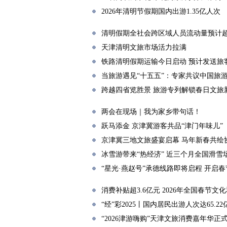
2026年清明节假期国内出游1.35亿人次
清明假期全社会跨区域人员流动量预计超8
天津清明文旅市场活力拉满
铁路清明假期运输今日启动 预计发送旅客
当旅游遇见“十五五”：专家共议中国旅
跨越四省览胜景 旅游专列解锁春日文旅
两会在现场｜我为家乡带句话！
跃马添金 京津冀游客共品“津门年味儿”
京津冀三地文旅盛宴启幕 马年新春共绘
冰雪游带来“热经济” 近三个月全国滑雪场
“星光·燕赵号”承德线路即将启程 开启
消费补贴超3.6亿元 2026年全国春节
“经”彩2025丨国内居民出游人次达65.22
“2026津游嗨购”天津文旅消费嘉年华正