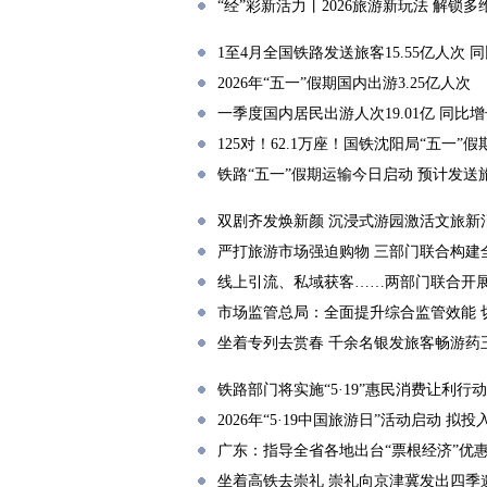
“经”彩新活力丨2026旅游新玩法 解锁
1至4月全国铁路发送旅客15.55亿人次 同
2026年“五一”假期国内出游3.25亿人次
一季度国内居民出游人次19.01亿 同比增长
125对！62.1万座！国铁沈阳局“五一
铁路“五一”假期运输今日启动 预计发送旅
双剧齐发焕新颜 沉浸式游园激活文旅新
严打旅游市场强迫购物 三部门联合构建
线上引流、私域获客……两部门联合开
市场监管总局：全面提升综合监管效能 
坐着专列去赏春 千余名银发旅客畅游药
铁路部门将实施“5·19”惠民消费让利行动
2026年“5·19中国旅游日”活动启动 拟
广东：指导全省各地出台“票根经济”优
坐着高铁去崇礼 崇礼向京津冀发出四季