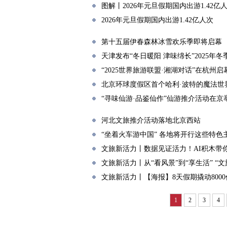
图解丨2026年元旦假期国内出游1.42亿
2026年元旦假期国内出游1.42亿人次
第十五届伊春森林冰雪欢乐季即将启幕
天津发布“冬日暖阳 津味绵长”2025年
“2025世界旅游联盟·湘湖对话”在杭州启
北京环球度假区首个哈利·波特的魔法世
“寻味仙游·品鉴仙作”仙游推介活动在京
河北文旅推介活动落地北京西站
“坐着火车游中国” 各地将开行这些特色
文旅新活力丨数据见证活力！AI积木带
文旅新活力丨从“看风景”到“享生活” “
文旅新活力丨【海报】8天假期撬动800
1
2
3
4