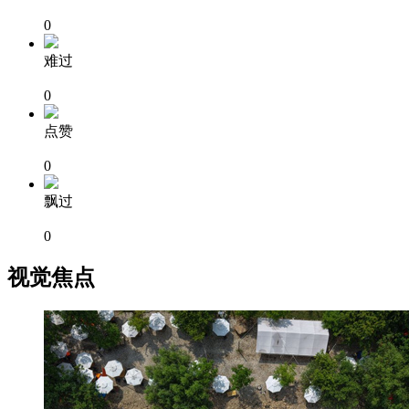
0
难过
0
点赞
0
飘过
0
视觉焦点