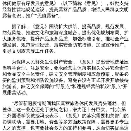
休闲健康有序发展的意见》（以下简称《意见》），鼓励支持
经营性营地规范建设，提高露营产品品质，增强人民群众文明
露营意识，推广“无痕露营”。
据了解，《意见》围绕扩大供给、提高品质、规范发展、
防范风险、推进文化和旅游深度融合，提出优化规划布局、扩
大服务供给、提升产品服务品质、加强标准引领、推动全产业
链发展、规范管理经营、落实安全防范措施、加强宣传推广、
引导文明露营等工作任务。
为保障人民群众生命财产安全，《意见》提出营地选址应
当科学合理、注意安全，要求经营主体落实相关公共安全责任
和食品安全主体责任，建立安全管理制度和应急预案，配备必
要的监测预警和消防设施设备。避免在没有正式开发开放接待
旅游者、缺乏安全保障的“野景点”和违规经营的私设“景点”开
展露营活动。
“尽管新冠疫情期间我国露营旅游休闲发展势头蓬勃，但
整体上这一业态还处于发轫之初，潜力还十分巨大。”北京第
二外国语学院教授冯凌表示，《意见》的落实需要相关部门的
协调联动，需要用地、资金等多方面政策保障，需要更多专业
人才的支撑，也需要社会多方的支持和参与，从而切实提高这