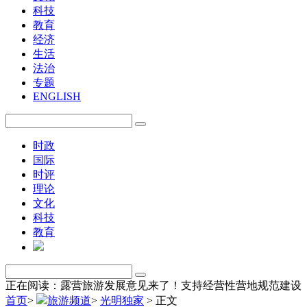
科技
教育
经济
生活
法治
专题
ENGLISH
时政
国际
时评
理论
文化
科技
教育
正在阅读：露营旅游发展意见来了！支持经营性营地规范建设
首页
>
旅游频道
>
光明独家
>
正文