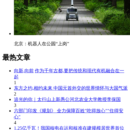
北京：机器人在公园“上岗”
最热文章
向新,向前
作为千年古都,要把传统和现代有机融合在一
起
1
东方之约,相约未来 中国元首外交的世界情怀与大国气派
2
追光的你｜太行山上新愚公河北农业大学教授李保国
3
六部门印发《规划》 全力保障百姓"吃得放心""住得安
心"
4
1.25亿千瓦！我国核电在运和核准在建规模居世界首位