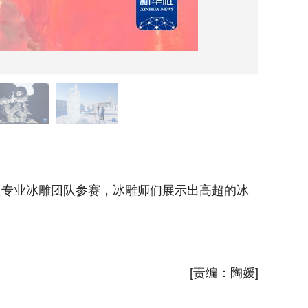
1月5
组专业冰雕团队参赛，冰雕师们展示出高超的冰
哈尔滨冰
雕技艺，
新华社
[责编：陶媛]