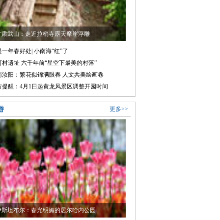
甘肃武山：走近拉梢寺露天摩崖浮雕
一年春好处| 小南海“红”了
河村遗址 六千年前“星空下最美的村落”
南汝阳：繁花似锦满眼春 人文共美绘画卷
方提醒：4月1日起黄龙风景区调整开园时间
游
更多>>
伊斯坦布尔：春光明媚的居尔哈内公园