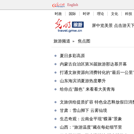
English
时政
国际
时评
理论
文化
科技
屏中览美景 点击游天
旅游频道
»
焦点图
夏日多彩高原
内蒙古自治区第36届旅游那达慕开幕
打通文旅资源向消费转化的“最后一公里
山东海滨消夏游热度攀升
给你点“颜色” 来看看大美青海
文旅供给提质扩容 特色业态释放假日消
甘肃：雪山脚下 云雾仙境
生态奇观：云南金平现“蝶瀑”景象
山西：“旅游温度”藏在每处细节里