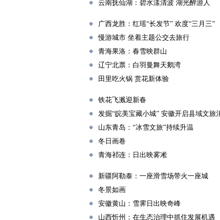
云南抚仙湖：碧水漾清波 湖光醉游人
广西龙胜：红瑶“长发节” 欢度“三月三”
慢游城市 坐着主题公交去旅行
青海果洛：春雪映群山
辽宁北票：白羽曼舞天鹅湾
田里吃火锅 赏花新体验
铁花飞溅迎新春
发掘“皖美宝藏小城” 安徽开启县域文旅
山东青岛：“冰雪文旅”持续升温
冬日画卷
青海祁连：日出映雾凇
新疆阿勒泰：一座滑雪场带火一座城
冬景如画
安徽黄山：雪霁日出映奇峰
山西忻州：在生态治理中抓住发展机遇