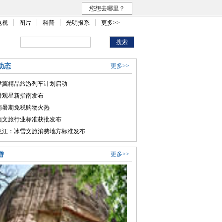
您想去哪里？
电视
图片
科普
光明报系
更多>>
动态
更多>>
津冀精品旅游列车计划启动
暑观星新指南发布
南暑期免税购物火热
项文旅行业标准获批发布
龙江：冰雪文旅消费地方标准发布
游
更多>>