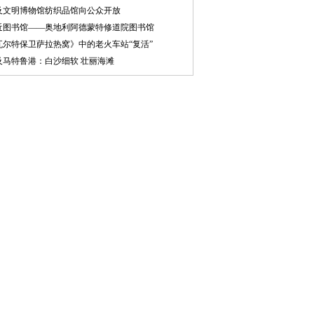
及文明博物馆纺织品馆向公众开放
近图书馆——奥地利阿德蒙特修道院图书馆
瓦尔特保卫萨拉热窝》中的老火车站“复活”
及马特鲁港：白沙细软 壮丽海滩