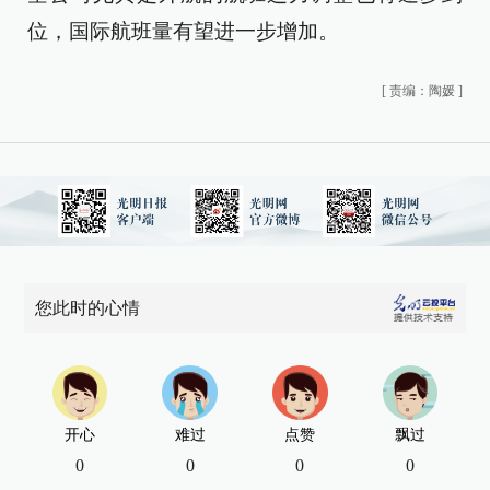
位，国际航班量有望进一步增加。
[
责编：陶媛
]
您此时的心情
开心
难过
点赞
飘过
0
0
0
0