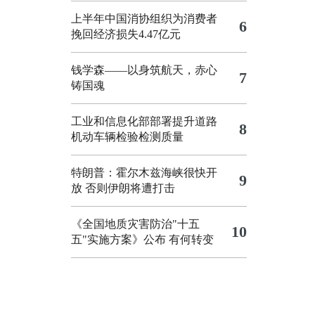
上半年中国消协组织为消费者
6
挽回经济损失4.47亿元
钱学森——以身筑航天，赤心
7
铸国魂
工业和信息化部部署提升道路
8
机动车辆检验检测质量
特朗普：霍尔木兹海峡很快开
9
放 否则伊朗将遭打击
《全国地质灾害防治"十五
10
五"实施方案》公布 有何转变