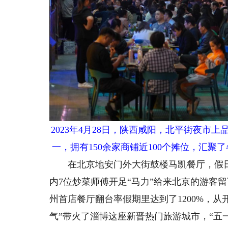
2023年4月28日，陕西咸阳，北平街夜
一，拥有150余家商铺近100个摊位，汇
在北京地安门外大街鼓楼马凯餐厅，假日
内7位炒菜师傅开足“马力”给来北京的游客
州首店餐厅翻台率假期里达到了1200%，从
气”带火了淄博这座新晋热门旅游城市，“五