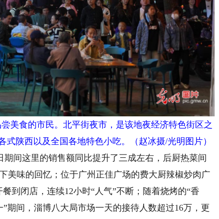
市上品尝美食的市民。北平街夜市，是该地夜经济特色街区之
聚了各式陕西以及全国各地特色小吃。（赵冰摄/光明图片）
期间这里的销售额同比提升了三成左右，后厨热菜间
留下美味的回忆；位于广州正佳广场的费大厨辣椒炒肉广
开餐到闭店，连续12小时“人气”不断；随着烧烤的“香
一”期间，淄博八大局市场一天的接待人数超过16万，更