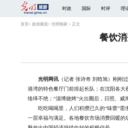
时政
国际
时评
理
首页
>
旅游频道
>
光明独家
>
正文
餐饮消
光明网讯
（记者 张诗奇 刘晗旭）刚刚
港湾的特色餐厅门前排起长队；在沈阳各大
络绎不绝；“淄博烧烤”火出圈后，日照、威海
吃吃喝喝里，人们积攒已久的“味蕾”需求
一层幸福与满足。各地餐饮市场消费回暖的场
释放出中国经济持续向好的积极信号。