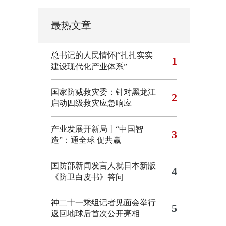
最热文章
总书记的人民情怀|“扎扎实实
1
建设现代化产业体系”
国家防减救灾委：针对黑龙江
2
启动四级救灾应急响应
产业发展开新局丨“中国智
3
造”：通全球 促共赢
国防部新闻发言人就日本新版
4
《防卫白皮书》答问
神二十一乘组记者见面会举行
5
返回地球后首次公开亮相