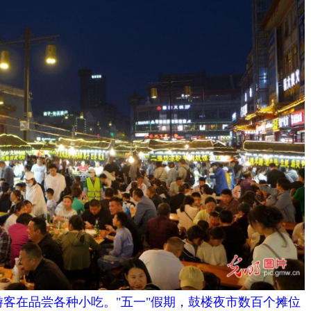
，游客在品尝各种小吃。"五一"假期，鼓楼夜市数百个摊位