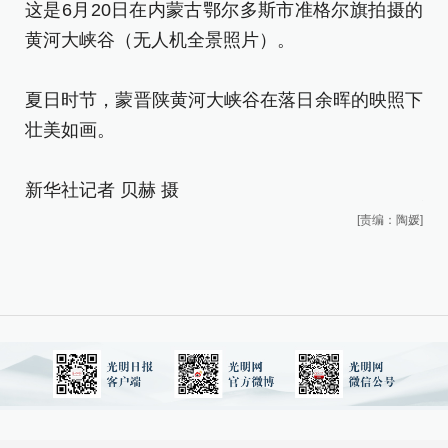
这是6月20日在内蒙古鄂尔多斯市准格尔旗拍摄的
黄河大峡谷（无人机全景照片）。
这
夏日时节，蒙晋陕黄河大峡谷在落日余晖的映照下
黄
壮美如画。
夏
新华社记者 贝赫 摄
壮
[责编：陶媛]
新