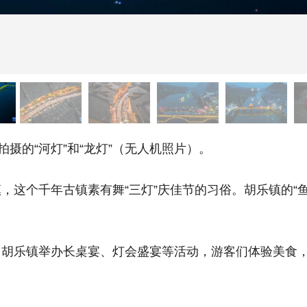
摄的“河灯”和“龙灯”（无人机照片）。
个千年古镇素有舞“三灯”庆佳节的习俗。胡乐镇的“鱼灯”
镇举办长桌宴、灯会盛宴等活动，游客们体验美食，欣赏夜