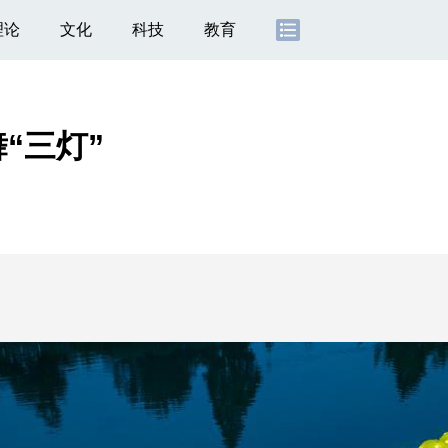
理论
文化
科技
教育
“三灯”