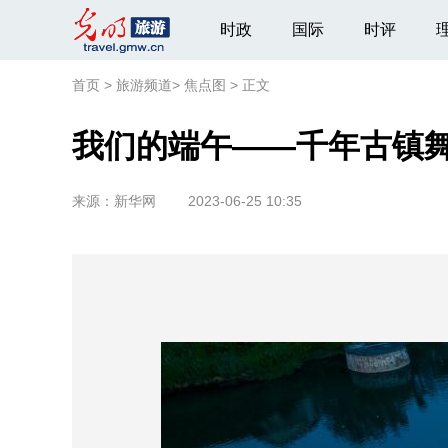
时政
国际
时评
首页
>
旅游频道
>
焦点图
>
正文
我们的端午——千年古镇舞
来源：
新华网
2023-06-25 10:35