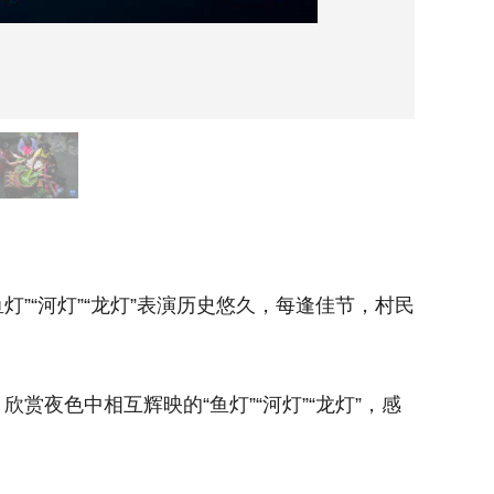
6月1
“河灯”“龙灯”表演历史悠久，每逢佳节，村民
宁国市胡
们就自发
色中相互辉映的“鱼灯”“河灯”“龙灯”，感
近日，为
受古老小