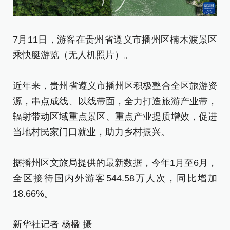
7月11日，游客在贵州省遵义市播州区楠木渡景区
7
乘快艇游览（无人机照片）。
乘
近年来，贵州省遵义市播州区积极整合全区旅游资
近
源，串点成线、以线带面，全力打造旅游产业带，
源
辐射带动区域重点景区、重点产业提质增效，促进
辐
当地村民家门口就业，助力乡村振兴。
当
据播州区文旅局提供的最新数据，今年1月至6月，
据
全区接待国内外游客544.58万人次，同比增加
全
18.66%。
18
新华社记者 杨楹 摄
新