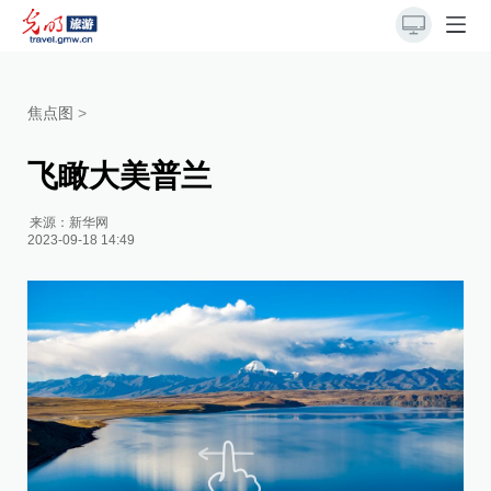
焦点图
>
飞瞰大美普兰
来源：
新华网
2023-09-18 14:49
纳
片