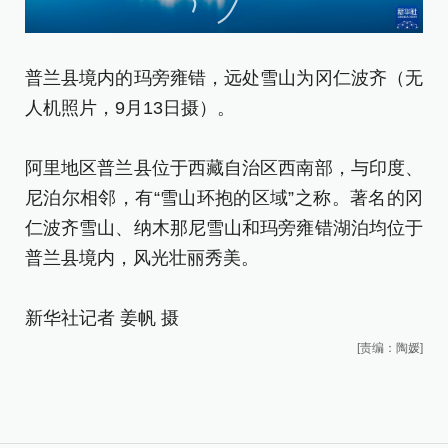
阿
尼
普兰县境内的玛旁雍错，远处雪山为冈仁波齐（无
仁
人机照片，9月13日摄）。
普
阿里地区普兰县位于西藏自治区西南部，与印度、
新
尼泊尔相邻，有“雪山环抱的区域”之称。著名的冈
仁波齐雪山、纳木那尼雪山和玛旁雍错湖泊均位于
普兰县境内，风光壮丽秀美。
新华社记者 姜帆 摄
[责编：陶媛]