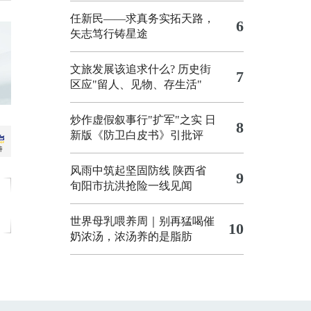
任新民——求真务实拓天路，
6
矢志笃行铸星途
文旅发展该追求什么?
历史街
7
区应"留人、见物、存生活"
炒作虚假叙事行"扩军"之实
日
8
新版《防卫白皮书》引批评
风雨中筑起坚固防线 陕西省
9
旬阳市抗洪抢险一线见闻
世界母乳喂养周｜别再猛喝催
10
奶浓汤，浓汤养的是脂肪