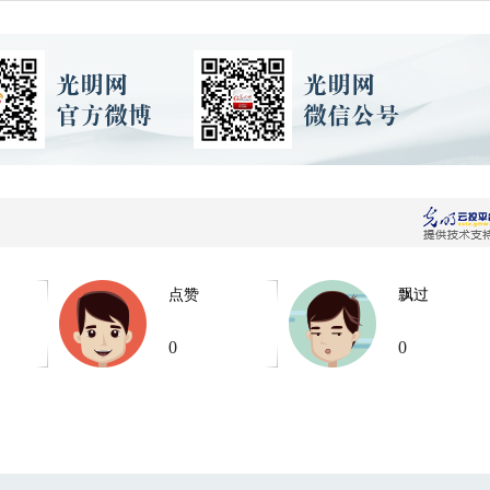
点赞
飘过
0
0