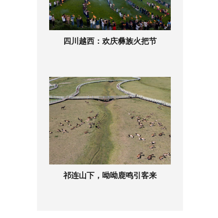
四川越西：欢庆彝族火把节
祁连山下，呦呦鹿鸣引客来