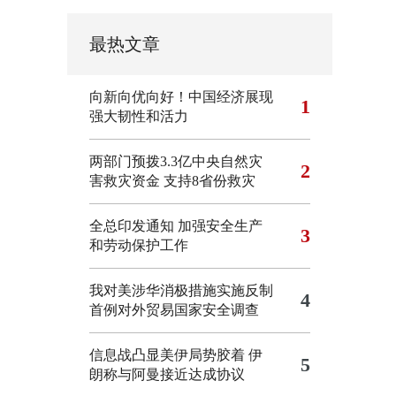
最热文章
向新向优向好！中国经济展现
1
强大韧性和活力
两部门预拨3.3亿中央自然灾
2
害救灾资金 支持8省份救灾
全总印发通知 加强安全生产
3
和劳动保护工作
我对美涉华消极措施实施反制
4
首例对外贸易国家安全调查
信息战凸显美伊局势胶着
伊
5
朗称与阿曼接近达成协议