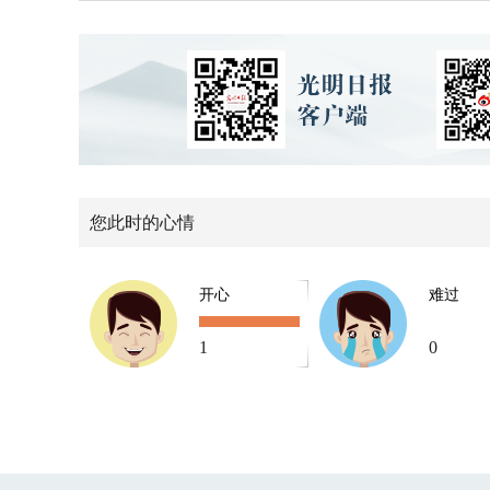
您此时的心情
开心
难过
1
0