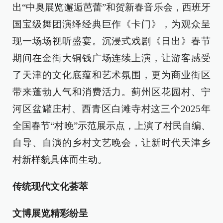
出“中奥展览邂逅芭蕾”和贺新春音乐会，西班牙
国宝级舞团演绎经典巨作《卡门》，为观众呈
现一场场视听盛宴。沉浸式戏剧《日出》春节
期间在金街大铜钱广场连续上演，让游客感受
了天津的文化底蕴和艺术氛围，更为商业街区
带来蓬勃人气和消费活力。蓟州区花园村、宁
河区盆罐庄村、西青区白滩寺村这三个2025年
全国春节“村晚”示范展示点，上演了村民自编、
自导、自演的乡村文艺晚会，让新时代天津乡
村新样貌具体而生动。
传统现代文化荟萃
文博展览精彩纷呈