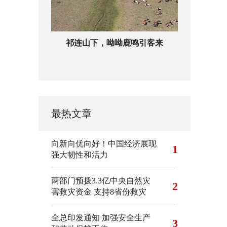
祁连山下，呦呦鹿鸣引客来
最热文章
向新向优向好！中国经济展现
1
强大韧性和活力
两部门预拨3.3亿中央自然灾
2
害救灾资金 支持8省份救灾
全总印发通知 加强安全生产
3