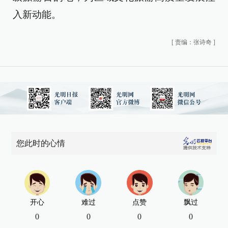
入新动能。
[
责编：张诗奇
]
您此时的心情
开心
难过
点赞
飘过
0
0
0
0