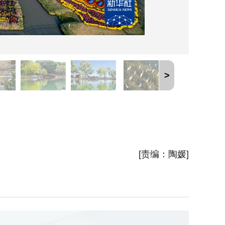
>
10月
新华社
[责编：陶媛]