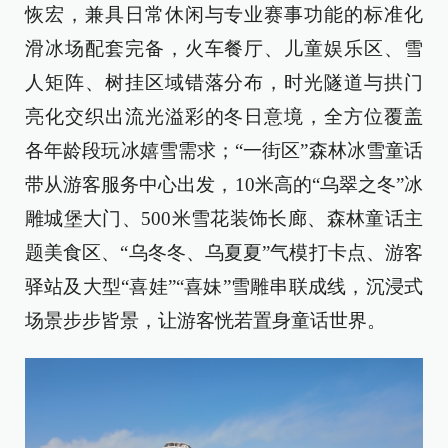
恢宏，兼具日常休闲与专业赛事功能的标准化
滑冰场配套完备，火车餐厅、儿童娱乐区、雪
人矩阵、树挂区域错落分布，时光隧道与拱门
亮化交织出流光溢彩的冬日意境，全方位覆盖
各年龄段玩冰嬉雪需求；“一街区”森林冰雪童话
带从游客服务中心出发，10米高的“乌翠之冬”冰
雕城堡大门、500米雪花装饰长廊、森林童话主
题美食区、“乌冬冬、乌夏夏”气模打卡点、游客
驿站及大型“喜娃”“喜妹”雪雕串联成线，沉浸式
场景步步皆景，让游客恍若置身童话世界。