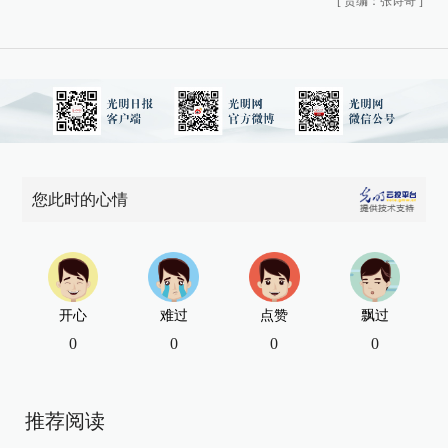
[
责编：张诗奇
]
您此时的心情
开心
难过
点赞
飘过
0
0
0
0
推荐阅读