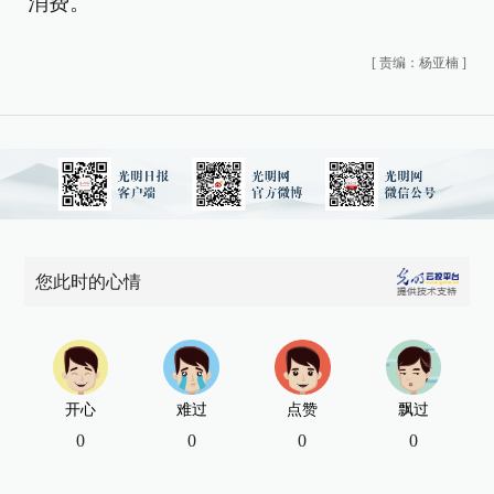
消费。
[
责编：杨亚楠
]
您此时的心情
开心
难过
点赞
飘过
0
0
0
0