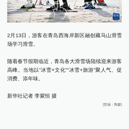
2月13日，游客在青岛西海岸新区融创藏马山滑雪
2
场学习滑雪。
场
随着春节假期临近，青岛各大滑雪场陆续迎来游客
随
高峰。当地以“冰雪+文化”“冰雪+旅游”聚人气、促
高
消费、添年味。
消
新华社记者 李紫恒 摄
新
[责编：陶媛]