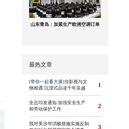
山东青岛：加紧生产欧洲空调订单
最热文章
[带你一起看大展]
当影视与文
1
物相遇 沉浸式品读千年吴越
全总印发通知 加强安全生产
2
和劳动保护工作
我对美涉华消极措施实施反制
3