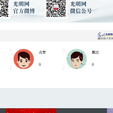
点赞
飘过
0
0