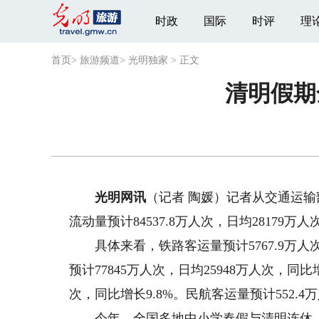
时政
国际
时评
理
首页
>
旅游频道
>
光明独家
>
正文
清明假期
光明网讯
（记者 陶媛）记者从交通运输
流动量预计84537.8万人次，日均28179
具体来看，铁路客运量预计5767.9万人次
预计77845万人次，日均25948万人次，同比
次，同比增长9.8%。民航客运量预计552.4
今年，全国多地中小学春假与清明连休，