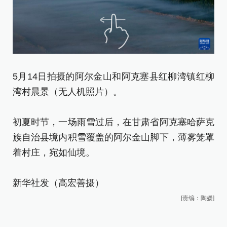
5月14日拍摄的阿尔金山和阿克塞县红柳湾镇红柳
5
湾村晨景（无人机照片）。
塔
初夏时节，一场雨雪过后，在甘肃省阿克塞哈萨克
初
族自治县境内积雪覆盖的阿尔金山脚下，薄雾笼罩
族
着村庄，宛如仙境。
着
新华社发（高宏善摄）
新
[责编：陶媛]