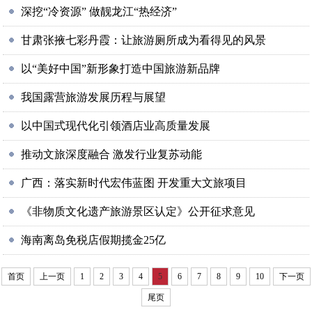
深挖“冷资源” 做靓龙江“热经济”
甘肃张掖七彩丹霞：让旅游厕所成为看得见的风景
以“美好中国”新形象打造中国旅游新品牌
我国露营旅游发展历程与展望
以中国式现代化引领酒店业高质量发展
推动文旅深度融合 激发行业复苏动能
广西：落实新时代宏伟蓝图 开发重大文旅项目
《非物质文化遗产旅游景区认定》公开征求意见
海南离岛免税店假期揽金25亿
首页
上一页
1
2
3
4
5
6
7
8
9
10
下一页
尾页