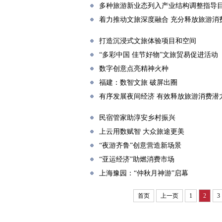
多种旅游新业态列入产业结构调整指导
着力推动文旅深度融合 充分释放旅游消
打造沉浸式文旅体验项目和空间
“多彩中国 佳节好物”文旅贸易促进活
数字创意点亮精神火种
福建：数智文旅 破屏出圈
有序发展夜间经济 有效释放旅游消费潜
民宿管家助淳安乡村振兴
上云用数赋智 大众旅途更美
“夜游齐鲁”创意营造新场景
“亚运经济”助燃消费市场
上海豫园：“仲秋月神游”启幕
首页
上一页
1
2
3