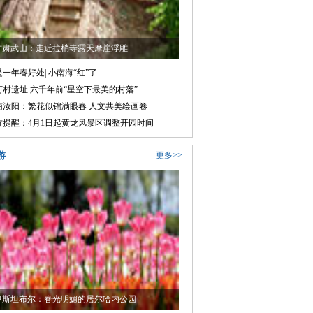
甘肃武山：走近拉梢寺露天摩崖浮雕
一年春好处| 小南海“红”了
河村遗址 六千年前“星空下最美的村落”
南汝阳：繁花似锦满眼春 人文共美绘画卷
方提醒：4月1日起黄龙风景区调整开园时间
游
更多>>
伊斯坦布尔：春光明媚的居尔哈内公园