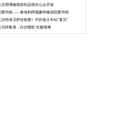
及文明博物馆纺织品馆向公众开放
近图书馆——奥地利阿德蒙特修道院图书馆
瓦尔特保卫萨拉热窝》中的老火车站“复活”
及马特鲁港：白沙细软 壮丽海滩