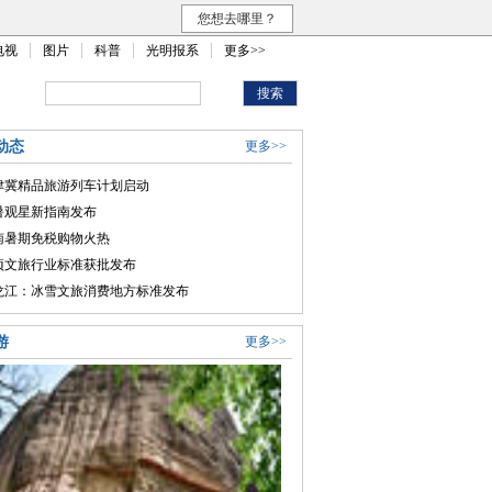
您想去哪里？
电视
图片
科普
光明报系
更多>>
动态
更多>>
津冀精品旅游列车计划启动
暑观星新指南发布
南暑期免税购物火热
项文旅行业标准获批发布
龙江：冰雪文旅消费地方标准发布
游
更多>>