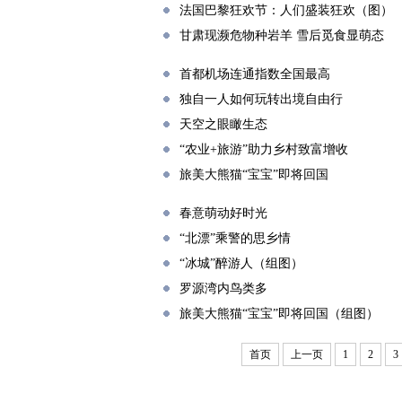
法国巴黎狂欢节：人们盛装狂欢（图）
甘肃现濒危物种岩羊 雪后觅食显萌态
首都机场连通指数全国最高
独自一人如何玩转出境自由行
天空之眼瞰生态
“农业+旅游”助力乡村致富增收
旅美大熊猫“宝宝”即将回国
春意萌动好时光
“北漂”乘警的思乡情
“冰城”醉游人（组图）
罗源湾内鸟类多
旅美大熊猫“宝宝”即将回国（组图）
首页
上一页
1
2
3