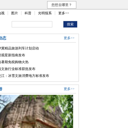
您想去哪里？
电视
图片
科普
光明报系
更多>>
动态
更多>>
津冀精品旅游列车计划启动
暑观星新指南发布
南暑期免税购物火热
项文旅行业标准获批发布
龙江：冰雪文旅消费地方标准发布
游
更多>>