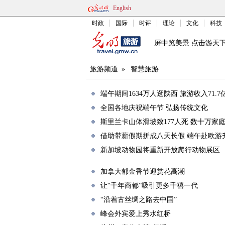
English
时政
国际
时评
理论
文化
科技
屏中览美景 点击游天
旅游频道
»
智慧旅游
端午期间1634万人逛陕西 旅游收入71.7
全国各地庆祝端午节 弘扬传统文化
斯里兰卡山体滑坡致177人死 数十万家
借助带薪假期拼成八天长假 端午赴欧游
新加坡动物园将重新开放爬行动物展区
加拿大郁金香节迎赏花高潮
让“千年商都”吸引更多千禧一代
“沿着古丝绸之路去中国”
峰会外宾爱上秀水红桥