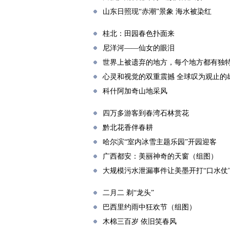
山东日照现“赤潮”景象 海水被染红
桂北：田园春色扑面来
尼洋河——仙女的眼泪
世界上被遗弃的地方，每个地方都有独
心灵和视觉的双重震撼 全球叹为观止的
科什阿加奇山地采风
四万多游客到春湾石林赏花
黔北花香伴春耕
哈尔滨“室内冰雪主题乐园”开园迎客
广西都安：美丽神奇的天窗（组图）
大规模污水泄漏事件让美墨开打“口水仗
二月二 剃“龙头”
巴西里约雨中狂欢节（组图）
木棉三百岁 依旧笑春风