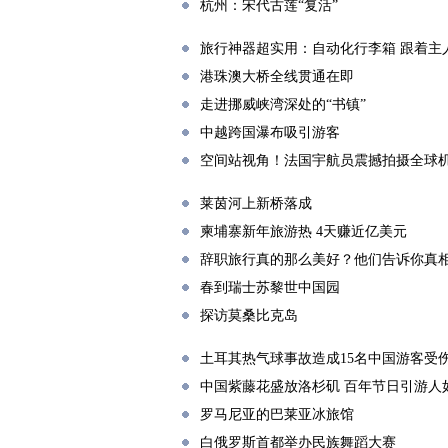
杭州：宋代古莲“复活”
旅行神器超实用：自动化行李箱 跟着主
港珠澳大桥全线贯通在即
走进挪威峡湾深处的“书镇”
中越跨国瀑布吸引游客
空间站视角！法国宇航员震撼拍摄全球
莱茵河上新桥落成
柬埔寨新年旅游热 4天赚近亿美元
辞职旅行真的那么美好？他们告诉你真
春到瑞士苏黎世中国园
探访莫桑比克岛
土耳其热气球事故造成15名中国游客受
中国紫藤花盛放洛杉矶 百年节日引游人
罗马尼亚的巴莱亚冰旅馆
白俄罗斯首都举办民族舞蹈大赛