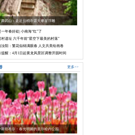
甘肃武山：走近拉梢寺露天摩崖浮雕
一年春好处| 小南海“红”了
河村遗址 六千年前“星空下最美的村落”
南汝阳：繁花似锦满眼春 人文共美绘画卷
方提醒：4月1日起黄龙风景区调整开园时间
游
更多>>
伊斯坦布尔：春光明媚的居尔哈内公园