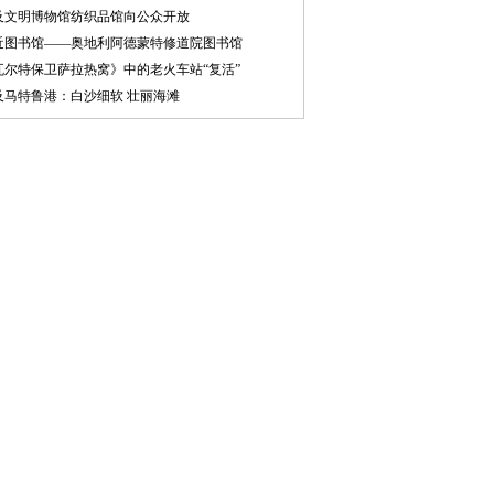
及文明博物馆纺织品馆向公众开放
近图书馆——奥地利阿德蒙特修道院图书馆
瓦尔特保卫萨拉热窝》中的老火车站“复活”
及马特鲁港：白沙细软 壮丽海滩