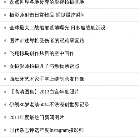
盘点世界各地废弃的影视拍摄基地
摄影师射击日常物品 捕捉爆炸瞬间
全球最大二战船舶墓地曝光 日多艘战舰沉没
图片讲述脊椎受伤者的艰难康复路
飞翔椋鸟创作炫目的空中画作
女摄影师拍摄儿子与动物亲密照
西班牙艺术家手掌上缝制亲友肖像
【高清图集】2013白宫年度照片
伊朗80岁老翁60年不洗澡创世界记录
2013年度最热门新闻图片
时代杂志评选年度Instagram摄影师