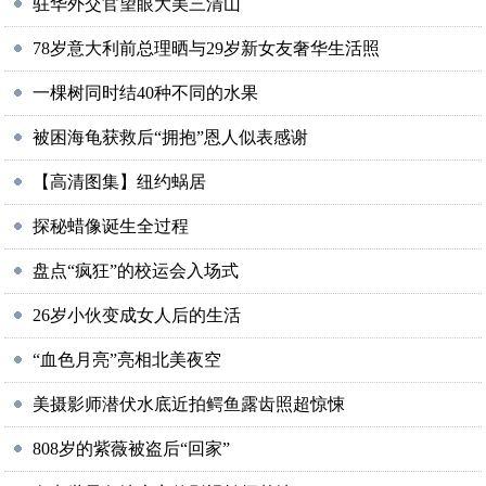
驻华外交官望眼大美三清山
78岁意大利前总理晒与29岁新女友奢华生活照
一棵树同时结40种不同的水果
被困海龟获救后“拥抱”恩人似表感谢
【高清图集】纽约蜗居
探秘蜡像诞生全过程
盘点“疯狂”的校运会入场式
26岁小伙变成女人后的生活
“血色月亮”亮相北美夜空
美摄影师潜伏水底近拍鳄鱼露齿照超惊悚
808岁的紫薇被盗后“回家”