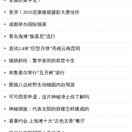
变脸的黄牛党？
美哭！2016尼康微观摄影大赛佳作
成都举办国际猫展
青岛海滩“脸基尼”流行
直径2.4米“巨型月饼”亮相云南昆明
烟袋斜街：繁华老街的前世今生
布鲁塞尔举行“五月树”游行
图揭八达岭野生动物园内自驾游
可可西里申遗，这片神秘净土你了解吗
神秘侗族：代表太阳的鼓楼怎样建成的
避暑约会 上海滩十大“古色古香”餐厅