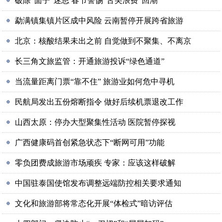
破除“面子”迷思 春节警惕“舌尖浪费”回潮
勐满镇集镇片区成中风险 云南暂停开展跨省旅游
北京：核酸结果未出之前 自觉做到不聚集、不离京
长三角文旅监管：开通旅游投诉“绿色通道”
当流量距离门票“靠不住” 旅游业如何危中寻机
民航局发出五份熔断指令 做好后续机票退改工作
山西太原：停办大型聚集性活动 医院暂停探视
广西健康码首创紧急状态下“断网可用”功能
零负团费成旅游市场顽疾 专家：应该这样破解
中国驻泰国使馆发布调整远端防控相关要求通知
文化和旅游部将常态化开展“体检式”暗访评估