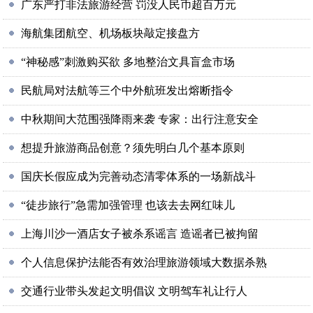
广东严打非法旅游经营 罚没人民币超百万元
海航集团航空、机场板块敲定接盘方
“神秘感”刺激购买欲 多地整治文具盲盒市场
民航局对法航等三个中外航班发出熔断指令
中秋期间大范围强降雨来袭 专家：出行注意安全
想提升旅游商品创意？须先明白几个基本原则
国庆长假应成为完善动态清零体系的一场新战斗
“徒步旅行”急需加强管理 也该去去网红味儿
上海川沙一酒店女子被杀系谣言 造谣者已被拘留
个人信息保护法能否有效治理旅游领域大数据杀熟
交通行业带头发起文明倡议 文明驾车礼让行人