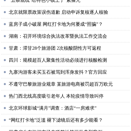
“五条底线”给特色小镇上了“紧箍咒”
北京就限票政策误伤道歉 启动申诉复核逐人核验
蓝房子成小破屋 网红打卡地为何屡成“照骗”？
湖南：召开环境综合执法改革暨执法工作交流会
甘肃：滞甘28个旅游团 2次核酸阴性方可返程
四川：规模超百人聚集性活动必须进行核酸检测
九寨沟游客未买玉石被骂到浑身发抖？官方回应
不遵守巴黎旅游业规章 某旅游电商被罚超百万欧元
热门西北线高度吸引老年人 本轮疫情导致叫停
北京环球影城“满月”调查：酒店“一房难求”
“网红打卡地”泛滥 褪下滤镜后还有多少能看？