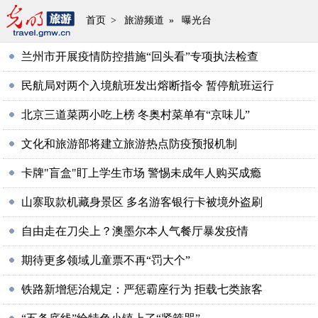
首页
>
旅游频道
»
曝光台
兰州市开展疫情防控措施“回头看”专项执法检查
民航局对两个入境航班发出熔断指令 暂停航班运行
北京三道菜两小吃上榜 冬奥村菜单有“京味儿”
文化和旅游部将建立旅游热点防疫预报机制
卡牌"盲盒"盯上学生市场 警惕未成年人购买成瘾
山寨取款机藏身景区 多名游客银行卡被境外盗刷
自由走在刀尖上？澳墨尔本人气餐厅暴发疫情
期待更多领域儿童票不再“罚大个”
铁路新增惩治规定：严惩霸座行为 拒载七类旅客