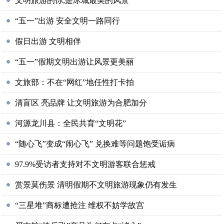
文明旅游的你,是冰城最美的风景
“五一”出游 安全文明一路同行
假日出游 文明相伴
“五一”假期文明出游让风景更美丽
文旅部：不在“网红”地任性打卡拍
清盲区 亮品牌 让文明旅游为合肥加分
河源龙川县：全民共育“文明花”
“随心飞”变成“闹心飞” 兑换难等问题饱受诟病
97.9%受访者支持对不文明游客联合惩戒
赏景莫伤景 清明假期不文明旅游现象仍有发生
“三星堆”商标遭抢注 维权不妨学故宫