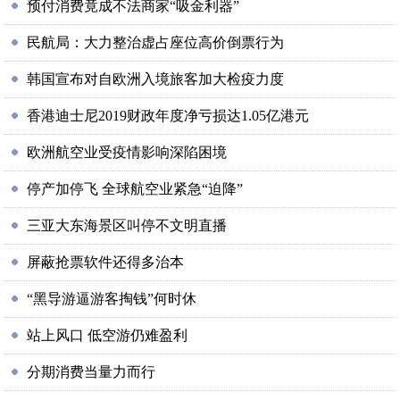
预付消费竟成不法商家“吸金利器”
民航局：大力整治虚占座位高价倒票行为
韩国宣布对自欧洲入境旅客加大检疫力度
香港迪士尼2019财政年度净亏损达1.05亿港元
欧洲航空业受疫情影响深陷困境
停产加停飞 全球航空业紧急“迫降”
三亚大东海景区叫停不文明直播
屏蔽抢票软件还得多治本
“黑导游逼游客掏钱”何时休
站上风口 低空游仍难盈利
分期消费当量力而行