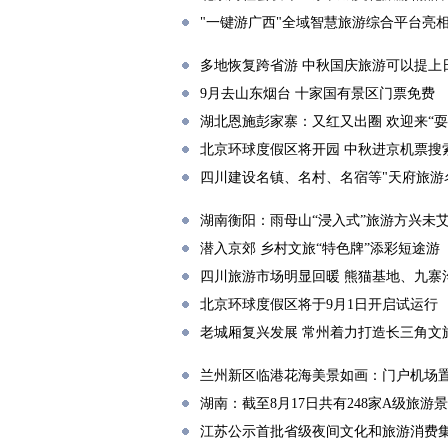
"一键游广西"全域智慧旅游综合平台亮
多地恢复跨省游 中秋国庆旅游可以提上
9月去山东烟台 十家国有景区门票免费
湖北恩施彭家寨：又红又出圈 欢迎来“耍
北京环球度假区将开园 中秋进京机票搜
四川建设名镇、名村、名宿等"天府旅游
湖南衡阳：雨母山“浸入式”旅游方兴未
潜入京郊 乡村文旅“特色牌”添彩短途游
四川旅游市场明显回暖 熊猫基地、九寨
北京环球度假区将于9月1日开启试运行
老城厢复兴发展 常州着力打造长三角文
兰州新区临港花海美景如画：门户机场
湖南：截至8月17日共有248家A级旅游
江苏公示首批省级夜间文化和旅游消费