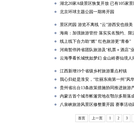
湖北20家A级景区恢复开放 已有105家
北京环球主题公园一期将开园
景区闭园 游览不离线 “云”游西安也很美
海南：加强旅游管控 落实实名预约、限
线上线下合力助“燃” 红色旅游更“青春”
河南暂停跨省团队旅游及“机票＋酒店”
云海季看长城恍如梦幻 金山岭赛仙境人
江西新增19个省级乡村旅游重点村镇
我心归处是淮安，“壮丽东南第一州”风
贵州省出台13条政策措施协同推进旅游
内蒙古首个城市帐篷营地在鄂尔多斯落
八泉峡旅游风景区修整重开园 赛事活动
首页
上一页
1
2
3