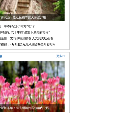
甘肃武山：走近拉梢寺露天摩崖浮雕
一年春好处| 小南海“红”了
河村遗址 六千年前“星空下最美的村落”
南汝阳：繁花似锦满眼春 人文共美绘画卷
方提醒：4月1日起黄龙风景区调整开园时间
游
更多>>
伊斯坦布尔：春光明媚的居尔哈内公园