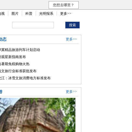
您想去哪里？
电视
图片
科普
光明报系
更多>>
动态
更多>>
津冀精品旅游列车计划启动
暑观星新指南发布
南暑期免税购物火热
项文旅行业标准获批发布
龙江：冰雪文旅消费地方标准发布
游
更多>>