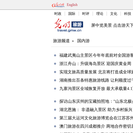
English
时政
国际
时评
理论
文化
科技
屏中览美景 点击游天
旅游频道
»
国内游
福建武夷山主景区今年年底前对全国游
浙江舟山：升级海岛景区 迎国庆黄金周
实现文旅高质量发展 北京将打造成全球
湖南推出百条特惠旅游线路 让利额度过
九寨沟景区全域恢复开放 最大承载量4.
探访山东滨州的宝藏拍照地：“山东北极
湖北恩施： 非遗融入景区 助力乡村振兴
第三届大运河文化旅游博览会在江苏苏
澳门旅游在四川成都推介 两地合作密切