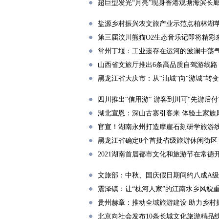
超巨型发光“月亮”现身香港观塘海滨长
盐源乡村振兴农文旅产业示范点柏林湖苹
第三届汶川熊猫O2生态音乐记即将精彩
常州丁堰：工业遗存在运河的波澜中荡
山西省文旅厅推出6条高品质自驾游线路
黑龙江省大庆市：从“油城”向“游城”转变
四川推出“信用游” 游客到川可“先游后付
湖北宣恩：深山古寨引客来 体验土家族
官宣！湖南永州打造摩崖石刻研学旅游
黑龙江省确定8个首批省级旅游休闲街区
2021湖南首届都市文化和旅游节在常德
文旅部：中秋、国庆假日期间约八成A
震泽镇：让“枕河人家”的江南水乡风貌
贵州赫章：推动全域旅游建设 助力乡村
北京向社会发布10条长城文化旅游精品