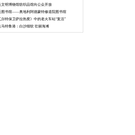
及文明博物馆纺织品馆向公众开放
近图书馆——奥地利阿德蒙特修道院图书馆
瓦尔特保卫萨拉热窝》中的老火车站“复活”
及马特鲁港：白沙细软 壮丽海滩